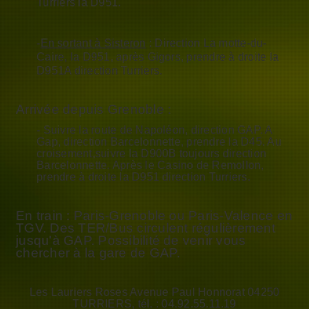
Turriers la D951.
-
En sortant à Sisteron
: Direction La motte-du-
Caire, la D951, après Gigors, prendre à droite la
D951A direction Turriers.
Arrivée depuis Grenoble :
- Suivre la route de Napoléon, direction GAP. A
Gap, direction Barcelonnette, prendre la D45. Au
croisement,suivre la D900B toujours direction
Barcelonnette.
Après le Casino de Remollon,
prendre à droite la D951 direction Turriers.
En train : Paris-Grenoble ou Paris-Valence en
TGV. Des TER/Bus circulent régulièrement
jusqu'à GAP. Possibilité de venir vous
chercher à la gare de GAP.
Les Lauriers Roses Avenue Paul Honnorat 04250
TURRIERS, tél. : 04.92.55.11.19