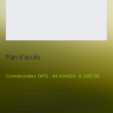
Plan d'accès
Coordonnées GPS : 44.404354, 6.168795
Arrivée depuis l'autoroute A51 :
-
En sortant à Tallard
: Suivre Tallard la D942,
puis
direction Barcelonnette la D900B. Après
l'Intermarché de Remollon, prendre à droite