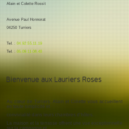
Alain et Colette Rossit
Avenue Paul Honnorat
04250 Turriers
Tel. :
04.92.55.11.19
Tel. :
06.09.11.08.48
Bienvenue aux Lauriers Roses
Au cœur de Turriers, Alain et Colette vous accueillent
en toute simplicité et
convivialité dans leurs chambres d’hôtes.
La maison et la terrasse offrent une vue exceptionnelle
sur la campagne et