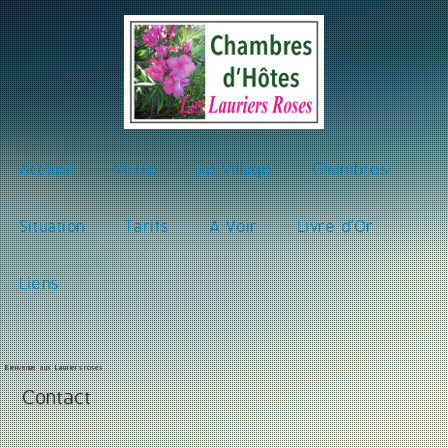
Accueil
Visite
Le Village
Chambres
Situation
Tarifs
A Voir
Livre d'Or
Liens
Bienvenue aux Lauriers roses
Contact